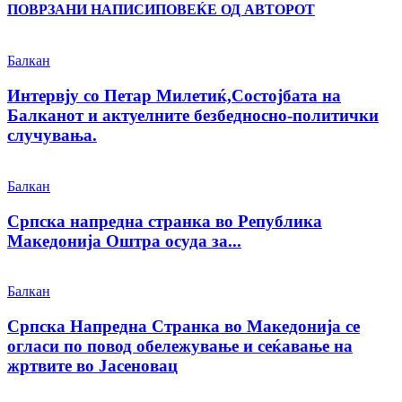
ПОВРЗАНИ НАПИСИ
ПОВЕЌЕ ОД АВТОРОТ
Балкан
Интервју со Петар Милетиќ,Состојбата на
Балканот и актуелните безбедносно-политички
случувања.
Балкан
Српска напредна странка во Република
Македонија Оштра осуда за...
Балкан
Српска Напредна Странка во Македонија се
огласи по повод обележување и сеќавање на
жртвите во Јасеновац