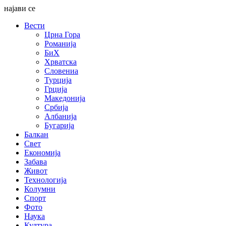
најави се
Вести
Црна Гора
Романија
БиХ
Хрватска
Словениа
Турција
Грција
Македонија
Србија
Албанија
Бугарија
Балкан
Свет
Економија
Забава
Живот
Технологија
Колумни
Спорт
Фото
Наука
Култура