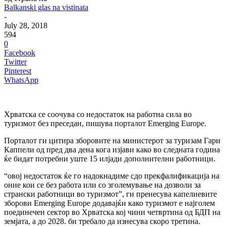
Balkanski glas na vistinata
-
July 28, 2018
594
0
Facebook
Twitter
Pinterest
WhatsApp
Хрватска се соочува со недостаток на работна сила во
туризмот без преседан, пишува порталот Emerging Europe.
Порталот ги цитира зборовите на министерот за туризам Гари
Каппели од пред два дена кога изјави како во следната година
ќе бидат потребни уште 15 илјади дополнителни работници.
“овој недостаток ќе го надокнадиме сдо прекфалификација на
оние кои се без работа или со зголемување на дозволи за
странски работници во туризмот”, ги пренесува капелиевите
зборови Emerging Europe додавајќи како туризмот е најголем
поединечен сектор во Хрватска кој чини четвртина од БДП на
земјата, а до 2028. би требало да изнесува скоро третина.