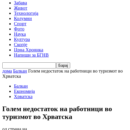
Забава
Живот
Технологија
Колумни
Спорт
Фото
Наука
Култура
Скопје
Црна Хроника
Напиши за БГНВ
дома
Балкан
Голем недостаток на работници во туризмот во
Хрватска
Балкан
Економија
Хрватска
Голем недостаток на работници во
туризмот во Хрватска
од страна на