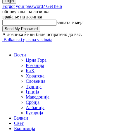
Forgot your password? Get help
обновување на лозинка
враќање на лозинка
вашата е-мејл
А лозинка ќе ви биде испратено до вас.
Balkanski glas na vistinata
Вести
Црна Гора
Романија
БиХ
Хрватска
Словениа
Турција
Грција
Македонија
Србија
Албанија
Бугарија
Балкан
Свет
Економија