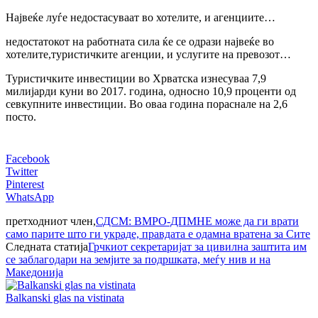
Највеќе луѓе недостасуваат во хотелите, и агенциите…
недостатокот на работната сила ќе се одрази највеќе во
хотелите,туристичките агенции, и услугите на превозот…
Туристичките инвестиции во Хрватска изнесуваа 7,9
милијарди куни во 2017. година, односно 10,9 проценти од
севкупните инвестиции. Во оваа година пораснале на 2,6
посто.
Facebook
Twitter
Pinterest
WhatsApp
претходниот член,
СДСМ: ВМРО-ДПМНЕ може да ги врати
само парите што ги украде, правдата е одамна вратена за Сите
Следната статија
Грчкиот секретаријат за цивилна заштита им
се заблагодари на земјите за подршката, меѓу нив и на
Македонија
Balkanski glas na vistinata