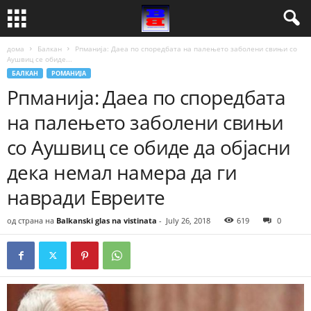
дома
Балкан
Рпманија: Даеа по споредбата на палењето заболени свињи со
Аушвиц се обиде...
БАЛКАН
РОМАНИЈА
Рпманија: Даеа по споредбата
на палењето заболени свињи
со Аушвиц се обиде да објасни
дека немал намера да ги
навради Евреите
од страна на
Balkanski glas na vistinata
-
July 26, 2018
619
0