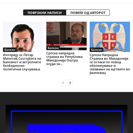
ПОВРЗАНИ НАПИСИ
ПОВЕЌЕ ОД АВТОРОТ
Балкан
Балкан
Балкан
Српска напредна
Интервју со Петар
Српска Напредна
странка во Република
Милетиќ,Состојбата на
Странка во Македонија
Македонија Оштра
Балканот и актуелните
се огласи по повод
осуда за...
безбедносно-
обележување и
политички случувања.
сеќавање на жртвите во
Јасеновац