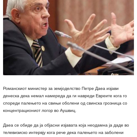
Романскиот министер за земјоделство Петре Даеа изјави
денеска дека немал намереда да ги навреди Евреите кога го
спореди палењето на свињи оболени од свинска грозница со
концентрациониот логор во Аушвиц.
Даеа се обиде да ја објасни изјавата која неодамна ја даде во
телевизиско интервју кога рече дека палењето на заболени