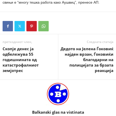
свињи е “многу тешка работа како Аушвиц”, пренесе АП.
претходниот член,
Следната статија
Скопје денес ја
Дедото на Јелена Ѓоковиќ
одбележува 55
најден врзан, Ѓоковиќи
годишнината од
благодарни на
катастрофалниот
полицијата за брзата
земјотрес
реакција
Balkanski glas na vistinata