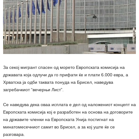
За секој мигрант спасен од морето Европската комисија на
државата која одлучи да го прифати ќе и плати 6.000 евра, а
Хрватска ја одби таквата понуда на Брисел, наведува
загребачкиот “вечерњи Лист”.
Се наведува дека оваа исплата е дел од наложениот концепт на
Европската комисија кој е разработен на основа на договорите
на државите членки на Европската Унија постигнат на
минатомесечниот самит во Брисел, а за кој уште ќе се
разговара.