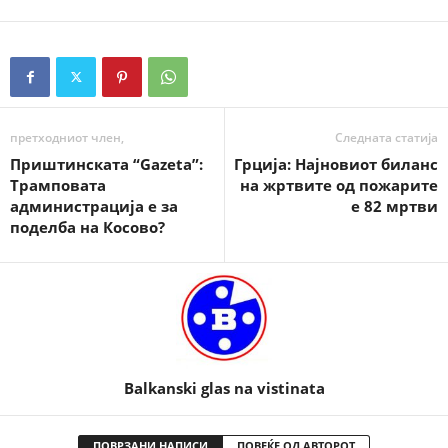
претходниот член,
Следната статија
Приштинската “Gazeta”:
Грција: Најновиот биланс
Трамповата
на жртвите од пожарите
администрација е за
е 82 мртви
поделба на Косово?
Balkanski glas na vistinata
ПОВРЗАНИ НАПИСИ
ПОВЕЌЕ ОД АВТОРОТ