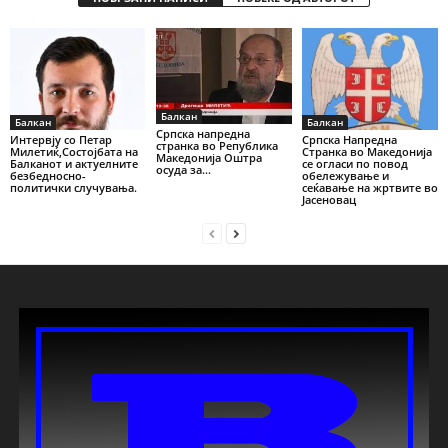
Балкан
Балкан
Балкан
Српска напредна
Интервју со Петар
Српска Напредна
странка во Република
Милетиќ,Состојбата на
Странка во Македонија
Македонија Оштра
Балканот и актуелните
се огласи по повод
осуда за...
безбедносно-
обележување и
политички случувања.
сеќавање на жртвите во
Јасеновац