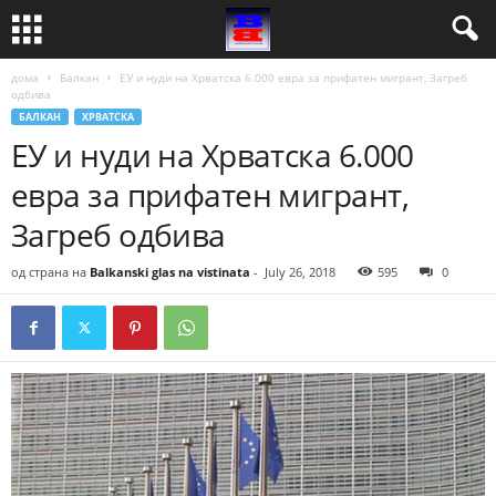
дома
Балкан
ЕУ и нуди на Хрватска 6.000 евра за прифатен мигрант, Загреб
одбива
БАЛКАН
ХРВАТСКА
ЕУ и нуди на Хрватска 6.000
евра за прифатен мигрант,
Загреб одбива
од страна на
Balkanski glas na vistinata
-
July 26, 2018
595
0