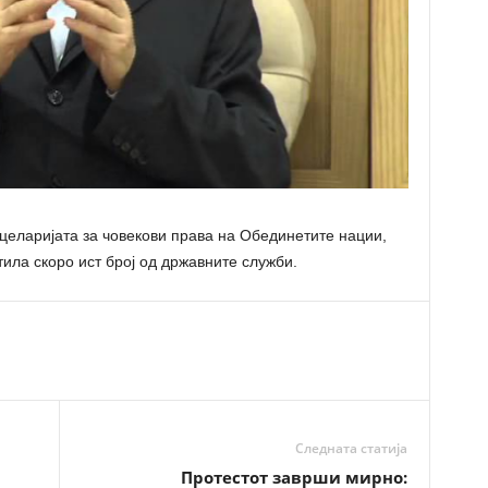
нцеларијата за човекови права на Обединетите нации,
тила скоро ист број од државните служби.
Следната статија
Протестот заврши мирно: