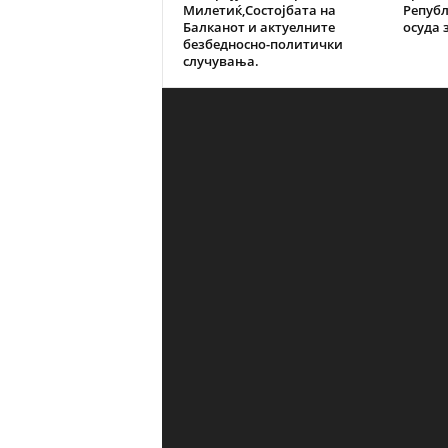
Милетиќ,Состојбата на
Репуб
Балканот и актуелните
осуда з
безбедносно-политички
случувања.