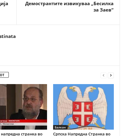
ција
Демострантите извикуваа „Бесилка
за Заев“
stinata
ОТ
Балкан
 напредна странка во
Српска Напредна Странка во