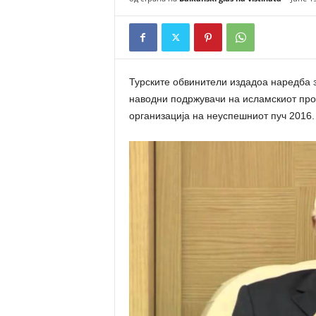
n
a
t
a
Турските обвинители издадоа наредба з
наводни подржувачи на исламскиот про
организација на неуспешниот пуч 2016.