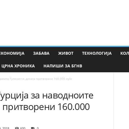
ЕКОНОМИЈА
ЗАБАВА
ЖИВОТ
ТЕХНОЛОГИЈА
КО
ЦРНА ХРОНИКА
НАПИШИ ЗА БГНВ
ноите Гуленисти, досега притворени 160.000 луѓе
урција за наводноите
а притворени 160.000
9, 2018
600
0