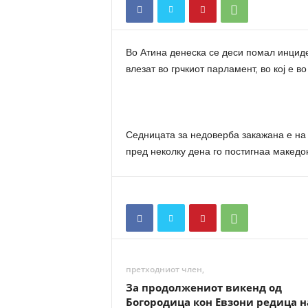
n
a
t
Во Атина денеска се деси помал инциде
a
влезат во грчкиот парламент, во кој е в
Седницата за недоверба закажана е на 
пред неколку дена го постигнаа македо
претходниот член,
За продолжениот викенд од
Богородица кон Евзони редица н