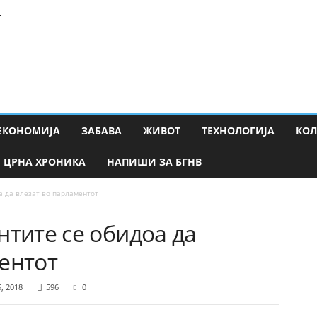
Т
ЕКОНОМИЈА
ЗАБАВА
ЖИВОТ
ТЕХНОЛОГИЈА
КО
ЦРНА ХРОНИКА
НАПИШИ ЗА БГНВ
а да влезат во парламентот
нтите се обидоа да
ентот
5, 2018
596
0