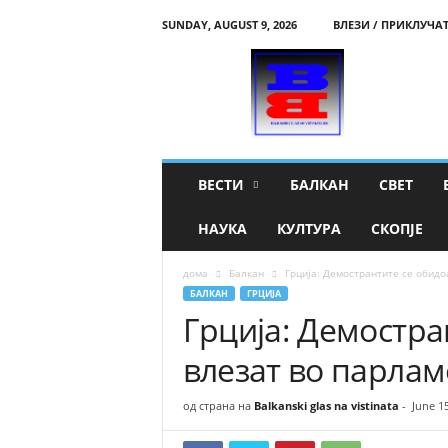
SUNDAY, AUGUST 9, 2026
ВЛЕЗИ / ПРИКЛУЧА
B
a
l
k
a
n
s
ВЕСТИ
БАЛКАН
СВЕТ
k
i
НАУКА
КУЛТУРА
СКОПЈЕ
g
l
дома
Балкан
Грција: Демострантите се обидо
a
БАЛКАН
ГРЦИЈА
s
Грција: Демостра
n
a
влезат во парлам
v
i
s
од страна на
Balkanski glas na vistinata
-
June 1
t
i