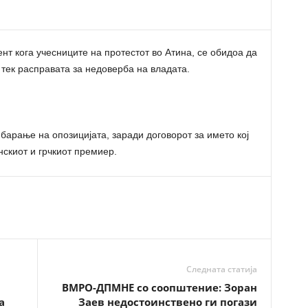
нт кога учесниците на протестот во Атина, се обидоа да
о тек расправата за недоверба на владата.
барање на опозицијата, заради договорот за името кој
нскиот и грчкиот премиер.
Следната статија
ВМРО-ДПМНЕ со соопштение: Зоран
а
Заев недостоинствено ги погази