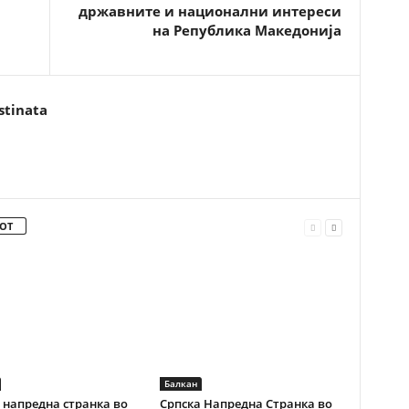
државните и национални интереси
на Република Македонија
stinata
ОТ
Балкан
 напредна странка во
Српска Напредна Странка во