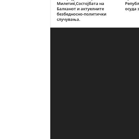
Милетиќ,Состојбата на
Репуб
Балканот и актуелните
осуда з
безбедносно-политички
случувања.