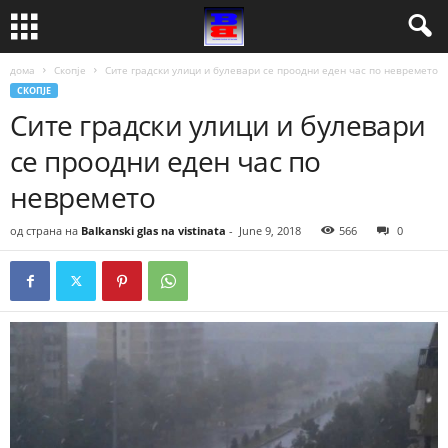
дома
Скопје
Сите градски улици и булевари се проодни еден час по невремето
СКОПЈЕ
Сите градски улици и булевари
се проодни еден час по
невремето
од страна на
Balkanski glas na vistinata
-
June 9, 2018
566
0