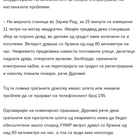
настанатите проблеми.
– На мерната станица во Зајчев Рид, за 25 минути се измерени
11 литри на метар квадратен. Имајќи предвид дека стануваше
збор за пороен дожд, во делови од градот овие количини се и
поголеми. Ветерот дуваше со брзина од над 80 километри на
час. Невремето предизвика наместа поплавени улици, десетици
паднати дрвја, откорнати кровови, билборди, прекинати
електрични кабли, а на територијата на градот се регистрирани
и неколку помали пожари, рече Дуровиќ.
Тој ги повика граѓаните доколку имаат штета или некаков
проблем да се пријават на телефонскиот број 195.
Одговарајќи на новинарско прашање, Дуровиќ рече дека
граѓаните кои претрпеле штета од невремето нема да бидат
обесштетени зашто според УХМР ветрот дувал со брзина од
над 80 километри на час, а тоа се води како непогода.