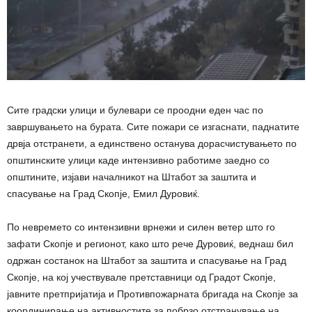
Сите градски улици и булевари се проодни еден час по
завршувањето на бурата. Сите пожари се изгаснати, паднатите
дрвја отстранети, а единствено останува дорасчистувањето по
општинските улици каде интензивно работиме заедно со
општините, изјави началникот на Штабот за заштита и
спасување на Град Скопје, Емил Дуровиќ.
По невремето со интензивни врнежи и силен ветер што го
зафати Скопје и регионот, како што рече Дуровиќ, веднаш бил
одржан состанок на Штабот за заштита и спасување на Град
Скопје, на кој учествувале претставници од Градот Скопје,
јавните претпријатија и Противпожарната бригада на Скопје за
координирање на активностите за побрзо отстранување на