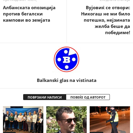
Албанската опозиција
Вујовиќ се отвори:
против бегалски
Никогаш не ми било
кампови во земјата
потешко, нејзината
желба беше да
победиме!
Balkanski glas na vistinata
ПОВРЗАНИ НАПИСИ
ПОВЕЌЕ ОД АВТОРОТ