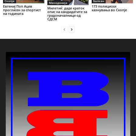
Скопје
Балкан
Македонија
Евгениј Поп Ацев
173 полициски
Милетиќ: даде краток
прогласен за спортист
казнувања во Скопје
опис на кандидатите за
на годината
градоначалници од
СДСМ