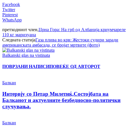
Facebook
Twitter
Pinterest
WhatsApp
претходниот член,
Црна Гора: На грб од Албанија криумчареле
110 кг марихуана
Следната статија
Газа плива во крв: Жестоки судири заради
американската амбасада, се бројат мртвите (фото)
Balkanski glas na vistinata
ПОВРЗАНИ НАПИСИ
ПОВЕЌЕ ОД АВТОРОТ
Балкан
Интервју со Петар Милетиќ,Состојбата на
Балканот и актуелните безбедносно-политички
случувања.
Балкан