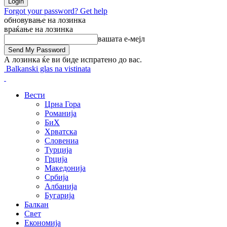
Forgot your password? Get help
обновување на лозинка
враќање на лозинка
вашата е-мејл
А лозинка ќе ви биде испратено до вас.
Balkanski glas na vistinata
Вести
Црна Гора
Романија
БиХ
Хрватска
Словениа
Турција
Грција
Македонија
Србија
Албанија
Бугарија
Балкан
Свет
Економија