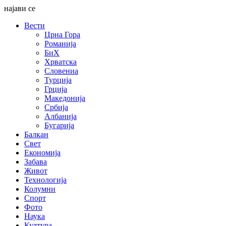
најави се
Вести
Црна Гора
Романија
БиХ
Хрватска
Словениа
Турција
Грција
Македонија
Србија
Албанија
Бугарија
Балкан
Свет
Економија
Забава
Живот
Технологија
Колумни
Спорт
Фото
Наука
Култура