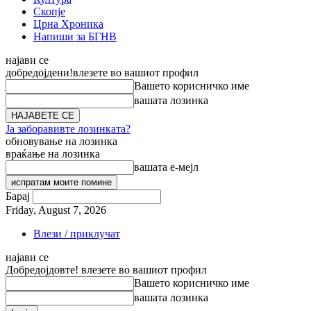
Скопје
Црна Хроника
Напиши за БГНВ
најави се
добредојдени!
влезете во вашиот профил
Вашето корисничко име
вашата лозинка
Ја заборавивте лозинката?
обновување на лозинка
враќање на лозинка
вашата е-мејл
Барај
Friday, August 7, 2026
Влези / приклучат
најави се
Добредојдовте! влезете во вашиот профил
Вашето корисничко име
вашата лозинка