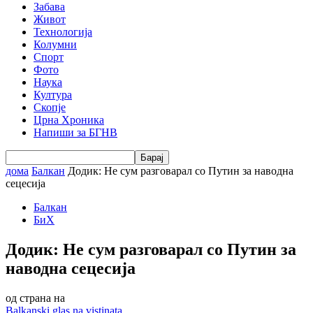
Забава
Живот
Технологија
Колумни
Спорт
Фото
Наука
Култура
Скопје
Црна Хроника
Напиши за БГНВ
дома
Балкан
Додик: Не сум разговарал со Путин за наводна
сецесија
Балкан
БиХ
Додик: Не сум разговарал со Путин за
наводна сецесија
од страна на
Balkanski glas na vistinata