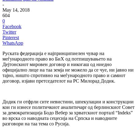
-
May 14, 2018
604
0
Facebook
Twitter
Pinterest
WhatsApp
Руската федерација е најпринципиелен чувар на
меѓународното право во БиХ од потпишувањето на
Дејтонскиот мировен договор и никогаш од ниедно
официјално лице на таа земја не можело да се чуе, ни јавно ни
тајно, ништо спротивно на меѓународното право и самиот
договор, изјави претседателот на РС Милорад Додик.
Додик ги отфрли сите невистини, шпекулации и конструкции
кои ги изнесе политичкиот аналитичарr од берлинскиот Совет
за демократизација Бодо Вебер за хрватскиот порталl “Indeks”
во врска со наводната сецесија на Српска и наводните
разговори на таа тема со Русија.