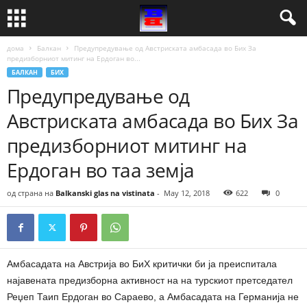
дома
Балкан
Предупредување од Австриската амбасада во Бих За
предизборниот митинг на Ердоган во...
БАЛКАН
БИХ
Предупредување од
Австриската амбасада во Бих За
предизборниот митинг на
Ердоган во таа земја
од страна на
Balkanski glas na vistinata
-
May 12, 2018
622
0
Амбасадата на Австрија во БиХ критички би ја преиспитала
најавената предизборна активност на на турскиот претседател
Реџеп Таип Ердоган во Сараево, а Амбасадата на Германија не