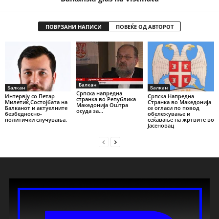
ПОВРЗАНИ НАПИСИ
ПОВЕЌЕ ОД АВТОРОТ
Балкан
Балкан
Балкан
Српска напредна
Интервју со Петар
Српска Напредна
странка во Република
Милетиќ,Состојбата на
Странка во Македонија
Македонија Оштра
Балканот и актуелните
се огласи по повод
осуда за...
безбедносно-
обележување и
политички случувања.
сеќавање на жртвите во
Јасеновац