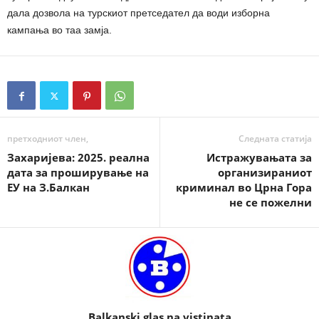
дала дозвола на турскиот претседател да води изборна
кампања во таа замја.
претходниот член,
Следната статија
Захаријева: 2025. реална
Истражувањата за
дата за проширување на
организираниот
ЕУ на З.Балкан
криминал во Црна Гора
не се пожелни
Balkanski glas na vistinata