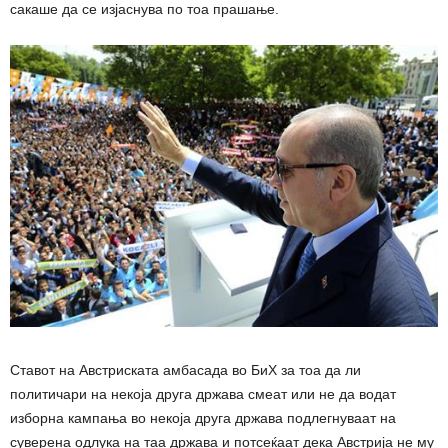
сакаше да се изјаснува по тоа прашање.
Ставот на Австриската амбасада во БиХ за тоа да ли
политичари на некоја друга држава смеат или не да водат
изборна кампања во некоја друга држава подлегнуваат на
суверена одлука на таа држава и потсеќаат дека Австрија не му