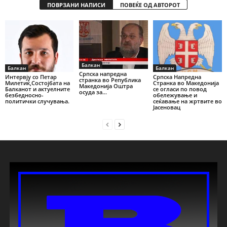
ПОВРЗАНИ НАПИСИ
ПОВЕЌЕ ОД АВТОРОТ
Балкан
Балкан
Балкан
Српска напредна
Интервју со Петар
Српска Напредна
странка во Република
Милетиќ,Состојбата на
Странка во Македонија
Македонија Оштра
Балканот и актуелните
се огласи по повод
осуда за...
безбедносно-
обележување и
политички случувања.
сеќавање на жртвите во
Јасеновац