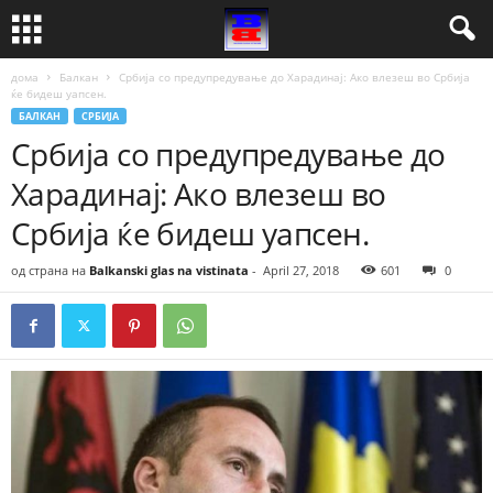
дома
Балкан
Србија со предупредување до Харадинај: Ако влезеш во Србија
ќе бидеш уапсен.
БАЛКАН
СРБИЈА
Србија со предупредување до
Харадинај: Ако влезеш во
Србија ќе бидеш уапсен.
од страна на
Balkanski glas na vistinata
-
April 27, 2018
601
0