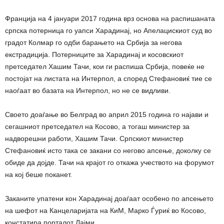
Франција на 4 јануари 2017 година врз основа на распишаната
српска потерница го уапси Харадинај, но Апелацискиот суд во
градот Колмар го одби барањето на Србија за негова
екстрадиција. Потерниците за Харадинај и косовскиот
претседател Хашим Тачи, кои ги распиша Србија, повеќе не
постојат на листата на Интерпол, а според Стефановиќ тие се
наоѓаат во базата на Интерпол, но не се видливи.
Своето доаѓање во Белград во април 2015 година го најави и
сегашниот претседател на Косово, а тогаш министер за
надворешни работи, Хашим Тачи. Српскиот министер
Стефановиќ исто така се закани со негово апсење, доколку се
обиде да дојде. Тачи на крајот го откажа учеството на форумот
на кој беше поканет.
Заканите упатени кон Харадинај доаѓаат особено по апсењето
на шефот на Канцеларијата на КиМ, Марко Ѓуриќ во Косово,
констатира порталот Лајми