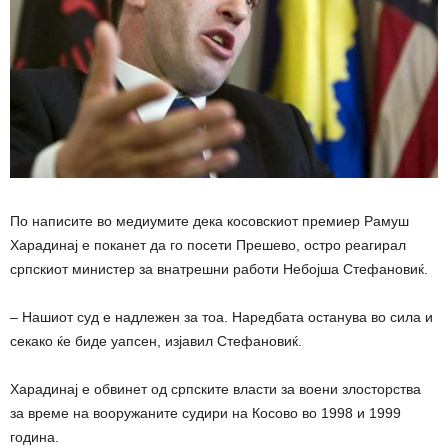
По написите во медиумите дека косовскиот премиер Рамуш
Харадинај е поканет да го посети Прешево, остро реагирал
српскиот министер за внатрешни работи Небојша Стефановиќ.
– Нашиот суд е надлежен за тоа. Наредбата останува во сила и
секако ќе биде уапсен, изјавил Стефановиќ.
Харадинај е обвинет од српските власти за воени злосторства
за време на вооружаните судири на Косово во 1998 и 1999
година.