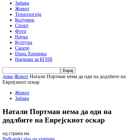
Забава
Живот
Технологија
Колумни
Спорт
Фото
Наука
Култура
Скопје
Црна Хроника
Напиши за БГНВ
дома
Живот
Натали Портман нема да оди на додлбите на
Еврејскиот оскар
Живот
Забава
Натали Портман нема да оди на
додлбите на Еврејскиот оскар
од страна на
Balkanski glas na vistinata