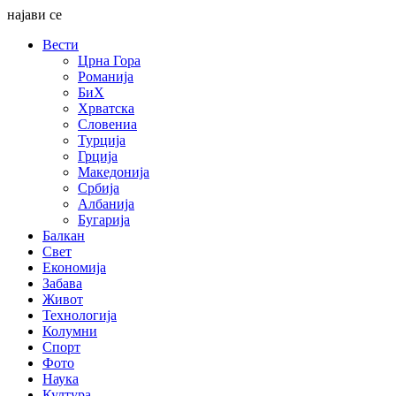
најави се
Вести
Црна Гора
Романија
БиХ
Хрватска
Словениа
Турција
Грција
Македонија
Србија
Албанија
Бугарија
Балкан
Свет
Економија
Забава
Живот
Технологија
Колумни
Спорт
Фото
Наука
Култура