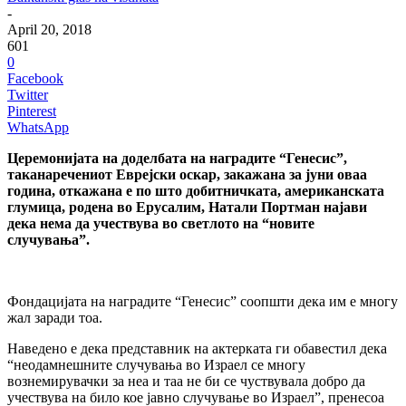
-
April 20, 2018
601
0
Facebook
Twitter
Pinterest
WhatsApp
Церемонијата на доделбата на наградите “Генесис”,
таканаречениот Еврејски оскар, закажана за јуни оваа
година, откажана е по што добитничката, американската
глумица, родена во Ерусалим, Натали Портман најави
дека нема да учествува во светлото на “новите
случувања”.
Фондацијата на наградите “Генесис” соопшти дека им е многу
жал заради тоа.
Наведено е дека представник на актерката ги обавестил дека
“неодамнешните случувања во Израел се многу
вознемирувачки за неа и таа не би се чуствувала добро да
учествува на било кое јавно случување во Израел”, пренесоа