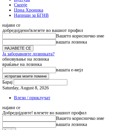
Скопје
Црна Хроника
Напиши за БГНВ
најави се
добредојдени!
влезете во вашиот профил
Вашето корисничко име
вашата лозинка
Ја заборавивте лозинката?
обновување на лозинка
враќање на лозинка
вашата е-мејл
Барај
Saturday, August 8, 2026
Влези / приклучат
најави се
Добредојдовте! влезете во вашиот профил
Вашето корисничко име
вашата лозинка