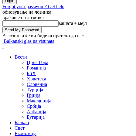
Forgot your password? Get help
обновување на лозинка
враќање на лозинка
вашата е-мејл
А лозинка ќе ви биде испратено до вас.
Balkanski glas na vistinata
Вести
Црна Гора
Романија
БиХ
Хрватска
Словениа
Турција
Грција
Македонија
Србија
Албанија
Бугарија
Балкан
Свет
Економија