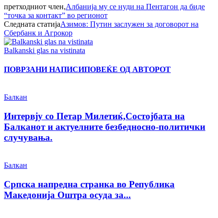
претходниот член,
Албанија му се нуди на Пентагон да биде
“точка за контакт” во регионот
Следната статија
Азимов: Путин заслужен за договорот на
Сбербанк и Агрокор
Balkanski glas na vistinata
ПОВРЗАНИ НАПИСИ
ПОВЕЌЕ ОД АВТОРОТ
Балкан
Интервју со Петар Милетиќ,Состојбата на
Балканот и актуелните безбедносно-политички
случувања.
Балкан
Српска напредна странка во Република
Македонија Оштра осуда за...