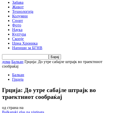
Забава
Живот
Технологија
Колумни
Спорт
Фото
Наука
Култура
Скопје
Црна Хроника
Напиши за БГНВ
дома
Балкан
Грција: До утре сабајле штрајк во траектниот
соoбраќај
Балкан
Грција
Грција: До утре сабајле штрајк во
траектниот соoбраќај
од страна на
Balkanski glas na vistinata