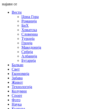
најави се
Вести
Црна Гора
Романија
БиХ
Хрватска
Словениа
Турција
Грција
Македонија
Србија
Албанија
Бугарија
Балкан
Свет
Економија
Забава
Живот
Технологија
Колумни
Спорт
Фото
Наука
Култура