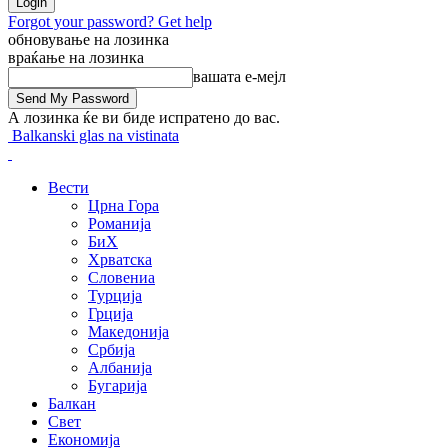
Forgot your password? Get help
обновување на лозинка
враќање на лозинка
вашата е-мејл
А лозинка ќе ви биде испратено до вас.
Balkanski glas na vistinata
Вести
Црна Гора
Романија
БиХ
Хрватска
Словениа
Турција
Грција
Македонија
Србија
Албанија
Бугарија
Балкан
Свет
Економија