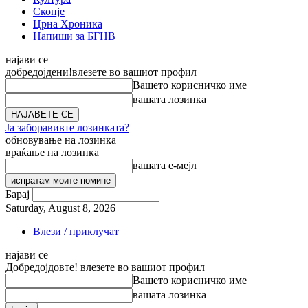
Скопје
Црна Хроника
Напиши за БГНВ
најави се
добредојдени!
влезете во вашиот профил
Вашето корисничко име
вашата лозинка
Ја заборавивте лозинката?
обновување на лозинка
враќање на лозинка
вашата е-мејл
Барај
Saturday, August 8, 2026
Влези / приклучат
најави се
Добредојдовте! влезете во вашиот профил
Вашето корисничко име
вашата лозинка