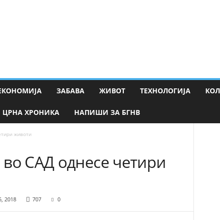
ЕКОНОМИЈА
ЗАБАВА
ЖИВОТ
ТЕХНОЛОГИЈА
КО
ЦРНА ХРОНИКА
НАПИШИ ЗА БГНВ
етири животи
 во САД однесе четири
5, 2018
707
0