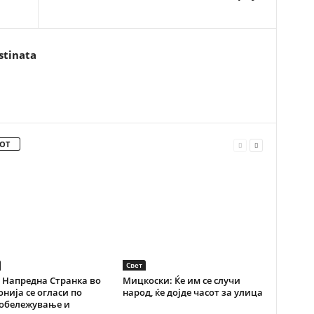
stinata
ОТ
Свет
 Напредна Странка во
Мицкоски: Ќе им се случи
нија се огласи по
народ, ќе дојде часот за улица
 обележување и