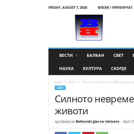
FRIDAY, AUGUST 7, 2026
ВЛЕЗИ / ПРИКЛУЧАТ
B
a
l
k
a
n
s
ВЕСТИ
БАЛКАН
СВЕТ
k
i
НАУКА
КУЛТУРА
СКОПЈЕ
g
l
дома
Свет
Силното невреме во САД однесе ч
a
СВЕТ
s
Силното невреме
n
a
животи
v
i
s
од страна на
Balkanski glas na vistinata
-
April 1
t
i