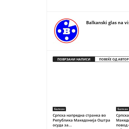
Balkanski glas na vi
ПОВРЗАНИ НАПИСИ
ПОВЕЌЕ ОД АВТОР
Балкан
Балкан
Српска напредна странка во
Српска
Република Македонија Оштра
Македо
осуда за...
повод