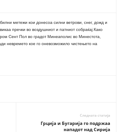
илни метежи кои донесоа силни ветрови, снег, дожд и
викаа пречки во воздушниот и патниот собраќај.Како
ром Сент Пол во градот Минеаполис во Минестота,
ади невремето кое го оневозможило чистењето на
Следната статија
Грција и Бугарија го подржаа
нападот над Сирија