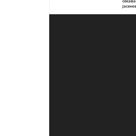
сеќава
Јасено