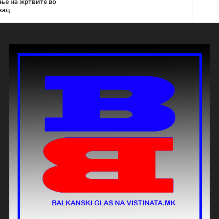
ње на жртвите во
вац