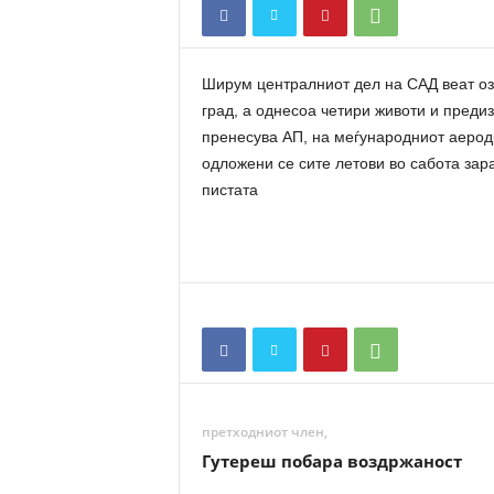
n
a
t
Ширум централниот дел на САД веат озб
a
град, а однесоа четири животи и предиз
пренесува АП, на меѓународниот аерод
одложени се сите летови во сабота зар
пистата
претходниот член,
Гутереш побара воздржаност