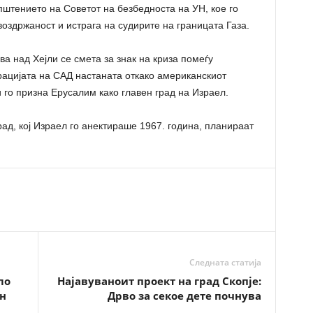
пштението на Советот на безбедноста на УН, кое го
 воздржаност и истрага на судирите на границата Газа.
а над Хејли се смета за знак на криза помеѓу
рацијата на САД настаната откако американскиот
го призна Ерусалим како главен град на Израел.
рад, кој Израел го анектираше 1967. година, планираат
Следната статија
ло
Најавуваноит проект на град Скопје:
н
Дрво за секое дете почнува