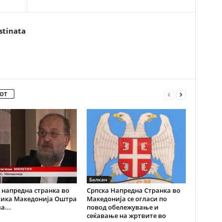
stinata
ОТ
Балкан
 напредна странка во
Српска Напредна Странка во
лика Македонија Оштра
Македонија се огласи по
а...
повод обележување и
сеќавање на жртвите во