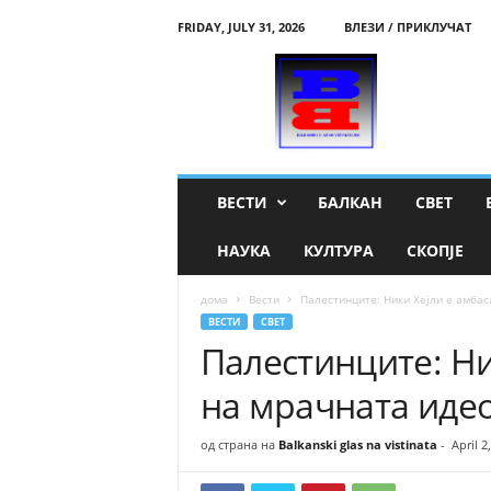
FRIDAY, JULY 31, 2026
ВЛЕЗИ / ПРИКЛУЧАТ
B
a
l
k
a
n
s
ВЕСТИ
БАЛКАН
СВЕТ
k
i
НАУКА
КУЛТУРА
СКОПЈЕ
g
l
дома
Вести
Палестинците: Ники Хејли е амбас
a
ВЕСТИ
СВЕТ
s
Палестинците: Ни
n
a
на мрачната идео
v
i
s
од страна на
Balkanski glas na vistinata
-
April 2
t
i