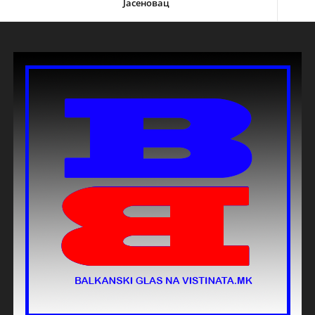
Јасеновац