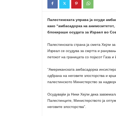
n
a
t
Палестинската управа ја осуди амба
a
како “амбасадорка на анимозитетот, 
блокираше осудата за Израел во Сов
Палестинската страна ја смета Хејли з
Изреал се осудува за смртта и ранувањ
петокот на границата со појасот Газа и 
“Американската амбасадорка инсистира 
одбрана на неговите злосторства и крш
палестинското Министерство за надвор
Осудувајќи ја Ники Хејли дека завземал
Палестинците, Министерството ја оптуж
неговите злосторства”.