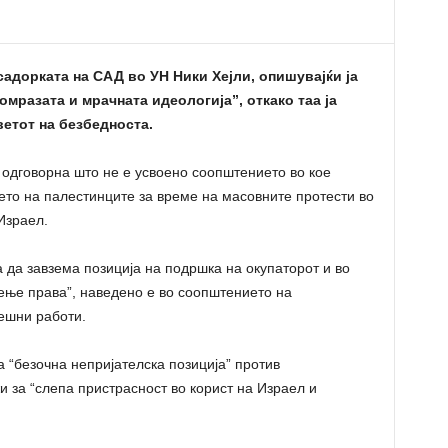
садорката на САД во УН Ники Хејли, опишувајќи ја
омразата и мрачната идеологија”, откако таа ја
етот на безбедноста.
а одговорна што не е усвоено соопштението во кое
ето на палестинците за време на масовните протести во
Израел.
да завзема позиција на подршка на окупаторот и во
ење права”, наведено е во соопштението на
ешни работи.
а “безочна непријателска позиција” против
и за “слепа пристрасност во корист на Израел и