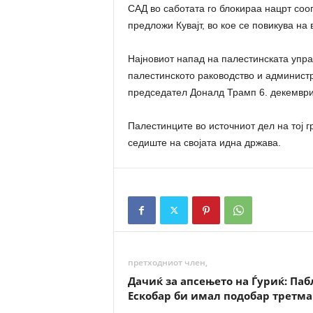
САД во саботата го блокираа нацрт соо
предложи Кувајт, во кое се повикува на
Најновиот напад на палестинската управ
палестинското раководство и админист
председател Доналд Трамп 6. декември 
Палестинците во источниот дел на тој г
седиште на својата идна држава.
претходниот член,
Дачиќ за апсењето на Ѓуриќ: Паб
Ескобар би имал подобар третма