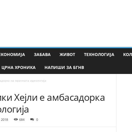
ЕКОНОМИЈА
ЗАБАВА
ЖИВОТ
ТЕХНОЛОГИЈА
КО
ЦРНА ХРОНИКА
НАПИШИ ЗА БГНВ
адорка на мрачната идеологија
ки Хејли е амбасадорка
логија
, 2018
684
0