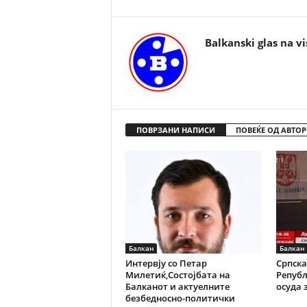
Balkanski glas na vi
ПОВРЗАНИ НАПИСИ
ПОВЕЌЕ ОД АВТОР
Балкан
Балкан
Интервју со Петар
Српска
Милетиќ,Состојбата на
Репуб
Балканот и актуелните
осуда з
безбедносно-политички