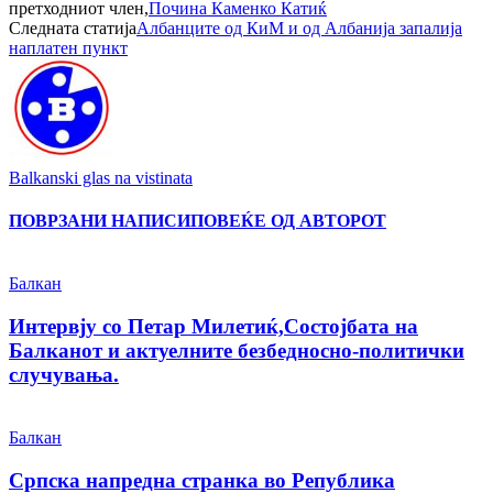
претходниот член,
Почина Каменко Катиќ
Следната статија
Албанците од КиМ и од Албанија запалија
наплатен пункт
Balkanski glas na vistinata
ПОВРЗАНИ НАПИСИ
ПОВЕЌЕ ОД АВТОРОТ
Балкан
Интервју со Петар Милетиќ,Состојбата на
Балканот и актуелните безбедносно-политички
случувања.
Балкан
Српска напредна странка во Република