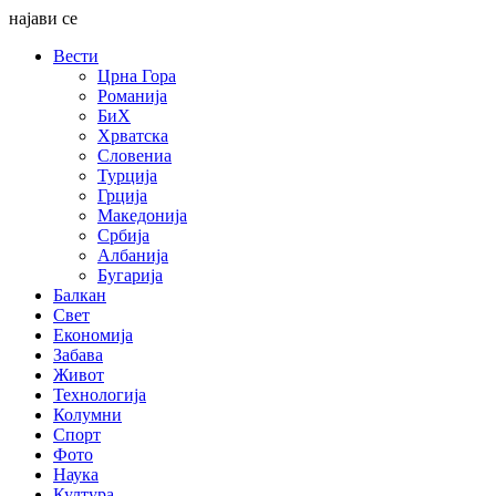
најави се
Вести
Црна Гора
Романија
БиХ
Хрватска
Словениа
Турција
Грција
Македонија
Србија
Албанија
Бугарија
Балкан
Свет
Економија
Забава
Живот
Технологија
Колумни
Спорт
Фото
Наука
Култура