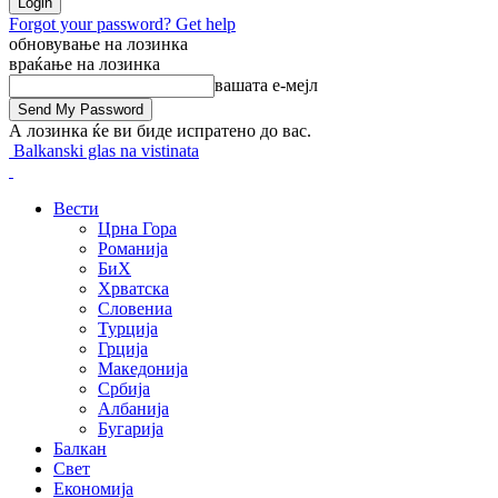
Forgot your password? Get help
обновување на лозинка
враќање на лозинка
вашата е-мејл
А лозинка ќе ви биде испратено до вас.
Balkanski glas na vistinata
Вести
Црна Гора
Романија
БиХ
Хрватска
Словениа
Турција
Грција
Македонија
Србија
Албанија
Бугарија
Балкан
Свет
Економија