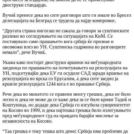
двоструки стандарди.
Вучиќ пренесе дека во сите разговори што ги имале во Брисел
делегацијата на Белград се трудела да најде компромис.
“Другата страна нигогаш не сакала да говори за суштинските
разлики во согледувањето на ситуацијата на КиМ. Се
поставувало само прашањето кога србија ќе признае и
овозможи влез во УН. Суштинска содржина во разговорите
немало”, рече Вучиќ.
Укажа како постојат двоструки аршини на меѓународната
заедница по прашањето на почитувањето на резолуцијата на
УН, подсетувајќи дека ЕУ ги осудиле САД заради кршење на
резолуцијата во врска со Ерусалим, а дека сите заедно ја
кршеле резолуцијата 1244 кога е во прашање Србија.
Рече дека во минатото се правени многу грешки, дека не било
лесно и дека не може да се каже дека за се биле криви Тадиќ и
Коштуница, но додаде дека Србија го изгубила суверенитетот
на Косово во 1999, и дека најтешка грешка било излегувањето
пред меѓународниот суд на правдата барајќи мислење за
независноста на Косово.
“Таа грешка е току тешка што денес Србија има проблеми да