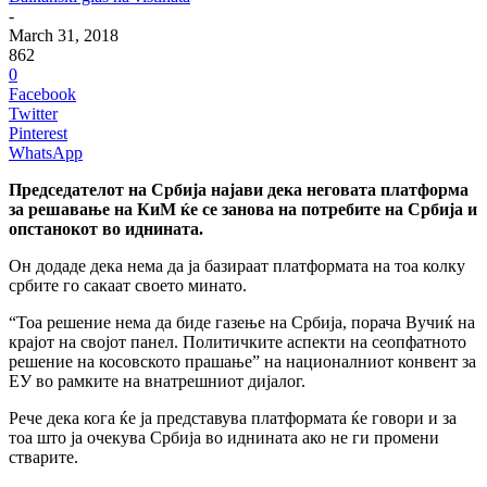
-
March 31, 2018
862
0
Facebook
Twitter
Pinterest
WhatsApp
Председателот на Србија најави дека неговата платформа
за решавање на КиМ ќе се занова на потребите на Србија и
опстанокот во иднината.
Он додаде дека нема да ја базираат платформата на тоа колку
србите го сакаат своето минато.
“Тоа решение нема да биде газење на Србија, порача Вучиќ на
крајот на својот панел. Политичките аспекти на сеопфатното
решение на косовското прашање” на националниот конвент за
ЕУ во рамките на внатрешниот дијалог.
Рече дека кога ќе ја представува платформата ќе говори и за
тоа што ја очекува Србија во иднината ако не ги промени
стварите.