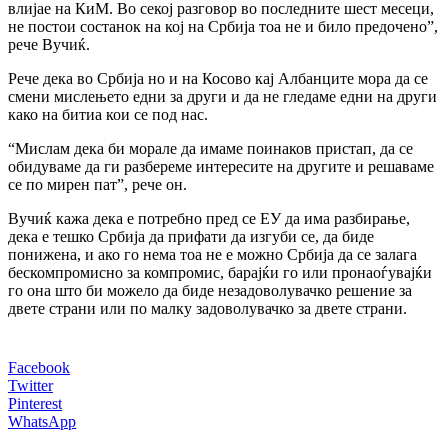
влијае на КиМ. Во секој разговор во последните шест месеци,
не постои состанок на кој на Србија тоа не и било предочено”,
рече Вучиќ.
Рече дека во Србија но и на Косово кај Албанците мора да се
смени мислењето едни за други и да не гледаме едни на други
како на битиа кои се под нас.
“Мислам дека би морале да имаме поинаков пристап, да се
обидуваме да ги разбереме интересите на другите и решаваме
се по мирен пат”, рече он.
Вучиќ кажа дека е потребно пред се ЕУ да има разбирање,
дека е тешко Србија да прифати да изгуби се, да биде
понижена, и ако го нема тоа не е можно Србија да се залага
бескомпромисно за компромис, барајќи го или пронаоѓувајќи
го она што би можело да биде незадоволувачко решение за
двете страни или по малку задоволувачко за двете страни.
Facebook
Twitter
Pinterest
WhatsApp