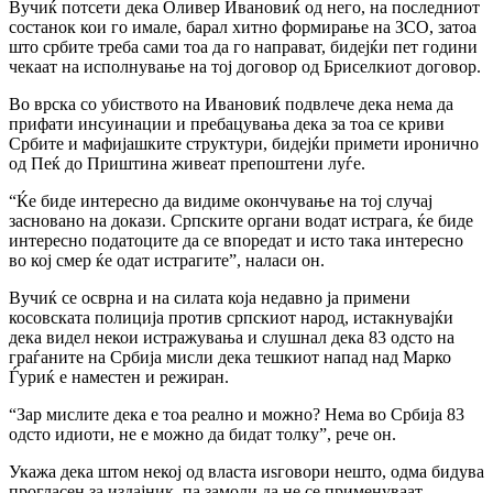
Вучиќ потсети дека Оливер Ивановиќ од него, на последниот
состанок кои го имале, барал хитно формирање на ЗСО, затоа
што србите треба сами тоа да го направат, бидејќи пет години
чекаат на исполнување на тој договор од Бриселкиот договор.
Во врска со убиството на Ивановиќ подвлече дека нема да
прифати инсуинации и пребацувања дека за тоа се криви
Србите и мафијашките структури, бидејќи примети иронично
од Пеќ до Приштина живеат препоштени луѓе.
“Ќе биде интересно да видиме окончување на тој случај
засновано на докази. Српските органи водат истрага, ќе биде
интересно податоците да се впоредат и исто така интересно
во кој смер ќе одат истрагите”, наласи он.
Вучиќ се осврна и на силата која недавно ја примени
косовската полиција против српскиот народ, истакнувајќи
дека видел некои истражувања и слушнал дека 83 одсто на
граѓаните на Србија мисли дека тешкиот напад над Марко
Ѓуриќ е наместен и режиран.
“Зар мислите дека е тоа реално и можно? Нема во Србија 83
одсто идиоти, не е можно да бидат толку”, рече он.
Укажа дека штом некој од власта иѕговори нешто, одма бидува
прогласен за издајник, па замоли да не се применуваат