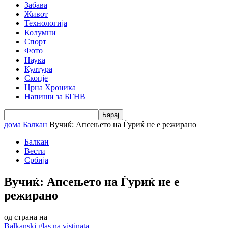
Забава
Живот
Технологија
Колумни
Спорт
Фото
Наука
Култура
Скопје
Црна Хроника
Напиши за БГНВ
дома
Балкан
Вучиќ: Апсењето на Ѓуриќ не е режирано
Балкан
Вести
Србија
Вучиќ: Апсењето на Ѓуриќ не е
режирано
од страна на
Balkanski glas na vistinata