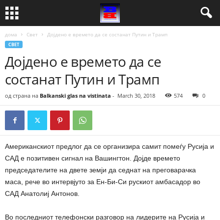
дома
Свет
Дојдено е времето да се состанат Путин и Трамп
СВЕТ
Дојдено е времето да се
состанат Путин и Трамп
од страна на
Balkanski glas na vistinata
-
March 30, 2018
574
0
Американскиот предлог да се организира самит помеѓу Русија и
САД е позитивен сигнал на Вашингтон. Дојде времето
председателите на двете земји да седнат на преговарачка
маса, рече во интервјуто за Ен-Би-Си рускиот амбасадор во
САД Анатолиј Антонов.
Во последниот телефонски разговор на лидерите на Русија и