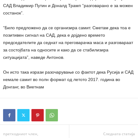
САД Владимир Путин и Доналд Трамп “разговарано е за можен
состанок”.
“Било предложено да се организира самит. Сметам дека тоа е
позитивен сигнал на САД, дека е дојдено времето
председателите да седнат на преговарачка маса и разговараат
за состојбата на односите и како да се стабилизира
ситуацијата”, наведе Антонов.
Он исто така изрази разочарување со фактот дека Русија и САД
немале самит во полн формат од летото 2017. година во
Донганг, во Виетнам
претходниот член,
Следната статија